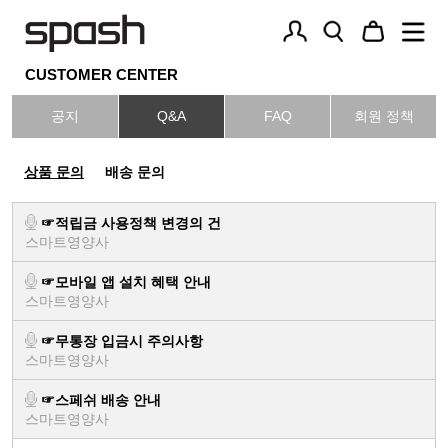
CUSTOMER CENTER
로
간
주
그
편
문
공지
Q&A
FAQ
회원 정책
인
회
조
원
회
멀
가
상품 문의
배송 문의
티
입
비
타
☞적립금 사용정책 변경의 건
민
스마트영양사
단
품
☞모바일 앱 설치 혜택 안내
스마트영양사
멀
☞무통장 입금시 주의사항
티
스마트영양사
"유아부터 10세까지" 아테네 키즈
비
장
타
☞스페쉬 배송 안내
민
건
스마트영양사
3
강
개