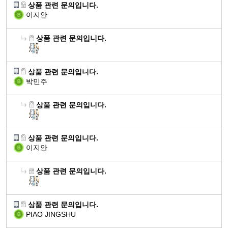
에
상품 관련 문의입니다.
월
도
"10대 청소년" 아테네 쥬니어
분
이지안
움
뼈,
을
치
상품 관련 문의입니다.
줄
아
수
형
"유아부터 10세까지" 아테네 키즈
있
성
상품 관련 문의입니다.
"20대 남성" 아레스 포 맨
장
으
에
박민주
건
피
며
필
강
부
체
요.
상품 관련 문의입니다.
에
건
내
신
도
강,
"10대 청소년" 아테네 쥬니어
에
경,
움
항
너
"20대 여성" 아프로디테 포 우먼
뼈,
근
상품 관련 문의입니다.
을
산
지
치
체
육
이지안
줄
화
생
아
지
기
수
에
성
형
방
능
있
도
상품 관련 문의입니다.
에
성
감
"20대 남성" 아레스 포 맨
유
으
움
필
에
소
지
"30대 남성" 헤라클레스 포 맨
피
며
을
요
필
에
및
부
지
체
줄
상품 관련 문의입니다.
요.
도
단
건
구
내
수
PIAO JINGSHU
신
움
백
강,
력
에
있